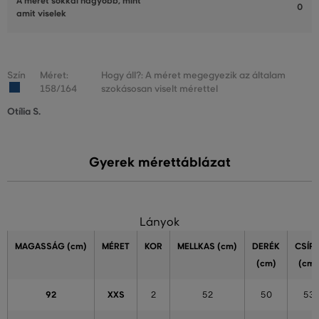
A méret sokkal nagyobb, mint
0
amit viselek
Szín
Méret:
Hogy áll?: A méret megegyezik az általam
158/164
szokásosan viselt mérettel
Otília S.
Gyerek mérettáblázat
Lányok
MAGASSÁG
(cm)
MÉRET
KOR
MELLKAS
(cm)
DERÉK
CSÍP
(cm)
(cm)
92
XXS
2
52
50
53