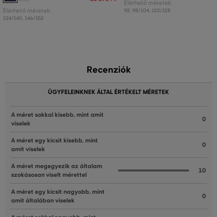
Elérhető méretek:
Elérhető méretek:
92
,
98/104
,
122/128
134/140
,
146/152
Recenziók
ÜGYFELEINKNEK ÁLTAL ÉRTÉKELT MÉRETEK
A méret sokkal kisebb, mint amit
0
viselek
A méret egy kicsit kisebb, mint
0
amit viselek
A méret megegyezik az általam
10
szokásosan viselt mérettel
A méret egy kicsit nagyobb, mint
0
amit általában viselek