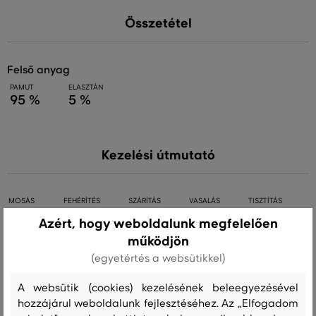
Összetétel
felső anyag
PAMUT
ELASZTÁN
95 %
5 %
Kezelési útmutató
MOSÁS
FEHÉRÍTÉS
SZÁRÍTÁS
VASALÁS
TISZTÍTÁS
Azért, hogy weboldalunk megfelelően
működjön
(egyetértés a websütikkel)
Ajánlott termékek
A websütik (cookies) kezelésének beleegyezésével
hozzájárul weboldalunk fejlesztéséhez. Az „Elfogadom