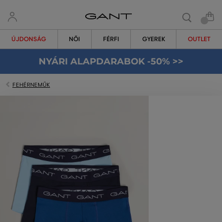
ÚJDONSÁG
NŐI
FÉRFI
GYEREK
OUTLET
NYÁRI ALAPDARABOK -50% >>
FEHÉRNEMŰK