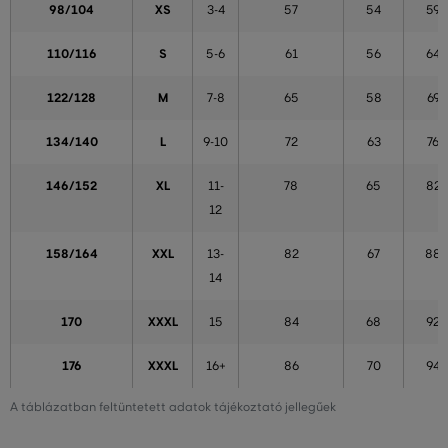
98/104
XS
3-4
57
54
59
110/116
S
5-6
61
56
64
122/128
M
7-8
65
58
69
134/140
L
9-10
72
63
76
146/152
XL
11-
78
65
82
12
158/164
XXL
13-
82
67
88
14
170
XXXL
15
84
68
92
176
XXXL
16+
86
70
94
A táblázatban feltüntetett adatok tájékoztató jellegűek