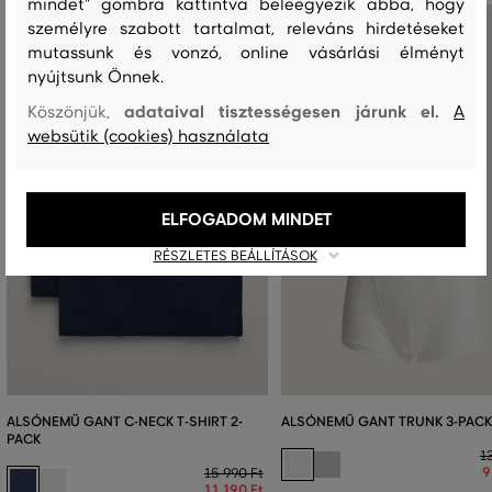
mindet" gombra kattintva beleegyezik abba, hogy
személyre szabott tartalmat, releváns hirdetéseket
mutassunk és vonzó, online vásárlási élményt
nyújtsunk Önnek.
adataival tisztességesen járunk el.
Köszönjük,
A
websütik (cookies) használata
ELFOGADOM MINDET
RÉSZLETES BEÁLLÍTÁSOK
ALSÓNEMŰ GANT C-NECK T-SHIRT 2-
ALSÓNEMŰ GANT TRUNK 3-PAC
PACK
1
9
15 990 Ft
11 190 Ft