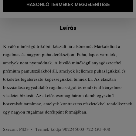
HASONLÓ TERMÉKEK MEGJELENÍTÉSE
Leírás
Kiváló minőségű trikóból készült fiú alsónemű. Márkafelirat a
rugalmas és nagyon puha derékszíjon. Puha, lapos varratok,
amelyek nem nyomódnak. A kiváló minőségű anyagösszetétel
prémium pamutszálakból áll, amelyek kellemes puhaságukkal és
tökéletes légáteresztő képességükkel tűnnek ki. Az elasztán
hozzáadása egyedülálló rugalmasságot és rendkívül kényelmes
viseletet biztosít. Az akciós csomag három darab egyszínű
boxeralsót tartalmaz, amelyek kontrasztos részletekkel rendelkeznek
egy nagyon rugalmas derékpánt formájában.
Szezon: PS23
Termék kódja
902245003-722-GU-408