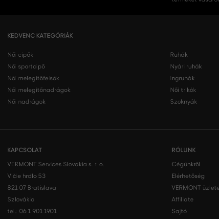
KEDVENC KATEGÓRIÁK
Női cipők
Ruhák
Női sportcipő
Nyári ruhák
Női melegítőfelsők
Ingruhák
Női melegítőnadrágok
Női trikók
Női nadrágok
Szoknyák
KAPCSOLAT
RÓLUNK
VERMONT Services Slovakia s. r. o.
Cégünkről
Vlčie hrdlo 53
Elérhetőség
821 07 Bratislava
VERMONT üzlete
Szlovákia
Affiliate
tel.:
06 1 901 1901
Sajtó