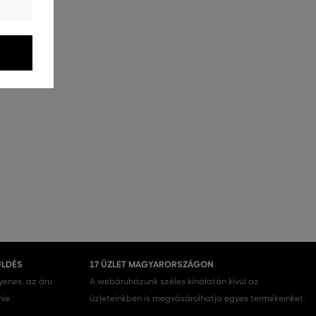
ÜLDÉS
17 ÜZLET MAGYARORSZÁGON
gyenes, az áru
A webáruházunk széles kínálatán kívül az
nie.
üzleteinkben is megvásárolhatja egyes termékeinket.