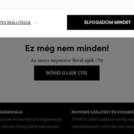
M
,
L
,
XL
,
XXL
ELFOGADOM MINDET
TES BEÁLLÍTÁSOK
Ez még nem minden!
Az összes megnézése Rövid ujjúk (70)
RÖVID UJJÚK (70)
 GARANCIÁJA
INGYENES SZÁLLÍTÁST ÉS VISSZAK
 a Gant márka exkluzív forgalmazója
29 990 Ft feletti szállítás mindig in
 Nálunk mindig 100%-ban eredeti
visszaküldéséért soha nem kell fizet
.