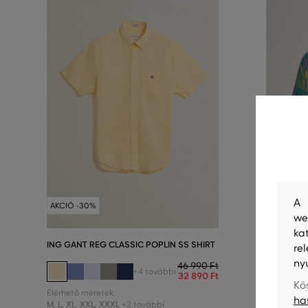
A 
AKCIÓ -30%
AKCIÓ -5
we
ka
ING GANT REG CLASSIC POPLIN SS SHIRT
ING GANT
re
SHIRT
ny
46 990 Ft
+4 további
32 890 Ft
Kö
Elérhető méretek:
ha
M
,
L
,
XL
,
XXL
,
XXXL
Elérhető m
+2 további