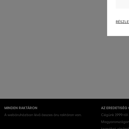
M
,
L
RÉSZLE
MINDEN RAKTÁRON
AZ EREDETISÉG
A webáruházban lévő összes áru raktáron van.
Cégünk 1999-től
Magyarországon.
terméket vásárol