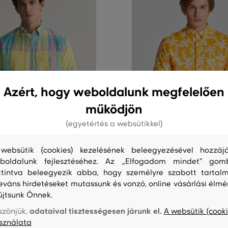
Azért, hogy weboldalunk megfelelően
működjön
(egyetértés a websütikkel)
websütik (cookies) kezelésének beleegyezésével hozzájá
0%
AKCIÓ -50%
boldalunk fejlesztéséhez. Az „Elfogadom mindet" gom
ttintva beleegyezik abba, hogy személyre szabott tartalm
 REG COLORFUL MADRAS SS
ING GANT REG COTTON LINEN 
leváns hirdetéseket mutassunk és vonzó, online vásárlási élmé
SHIRT
újtsunk Önnek.
56 990 Ft
adataival tisztességesen járunk el.
szönjük,
A websütik (cooki
28 490 Ft
sználata
éretek:
Elérhető méretek: