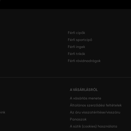
Férfi cipők
Férfi sportcipő
Férfi ingek
Férfi trikók
Férfi rövidnadrágok
A VÁSÁRLÁSRÓL
A vásárlás menete
Általános szerződési feltételek
ink
Az áru visszatérítése/visszáru
Panaszok
A sütik (cookies) használata