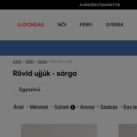
AJÁNDÉKUTALVÁNYOK
ÚJDONSÁG
NŐI
FÉRFI
GYEREK
GANT
FÉRFI
INGEK
RÖVID UJJÚK
Rövid ujjúk - sárga
Egyszínű
Árak
Méretek
Színek
Anyag
Szabás
Egy l
1