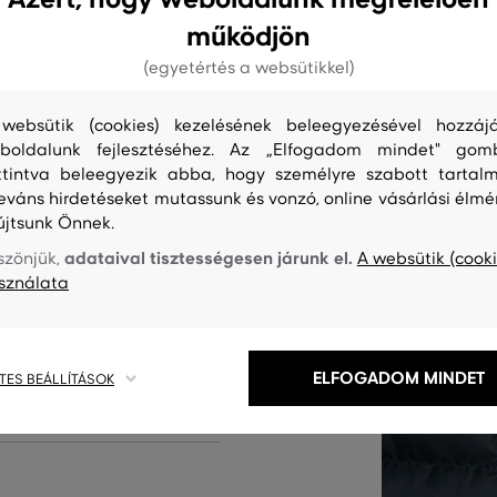
működjön
(egyetértés a websütikkel)
ban végződő cipzárral. Gant
websütik (cookies) kezelésének beleegyezésével hozzájá
Felületi anyaga tartós, kellemes
boldalunk fejlesztéséhez. Az „Elfogadom mindet" gom
nnyűséget és kellemesen meleg
ttintva beleegyezik abba, hogy személyre szabott tartalm
 és moshatóság, amit különösen
leváns hirdetéseket mutassunk és vonzó, online vásárlási élmé
újtsunk Önnek.
praktikus darab, amelyben a
adataival tisztességesen járunk el.
szönjük,
A websütik (cooki
sználata
ermék kódja
ELFOGADOM MINDET
TES BEÁLLÍTÁSOK