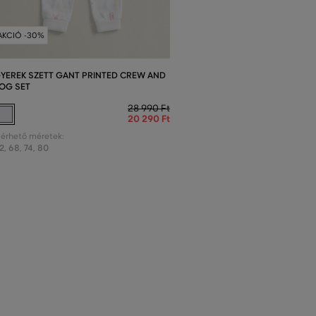
AKCIÓ -30%
YEREK SZETT GANT PRINTED CREW AND
OG SET
28 990 Ft
20 290 Ft
lérhető méretek:
2
,
68
,
74
,
80