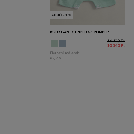
AKCIÓ -30%
BODY GANT STRIPED SS ROMPER
14 490 Ft
10 140 Ft
Elérhető méretek:
62
,
68