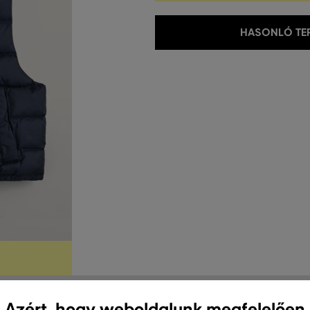
HASONLÓ TER
Azért, hogy weboldalunk megfelelően