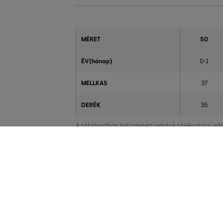
MÉRET
50
ÉV(hónap)
0-1
MELLKAS
37
DERÉK
35
A táblázatban feltüntetett adatok tájékoztató jel
MINDEN RAKTÁRON
AZ EREDETISÉG
A webáruházban lévő összes áru raktáron van.
Cégünk 1999-től
Magyarországon.
terméket vásárol