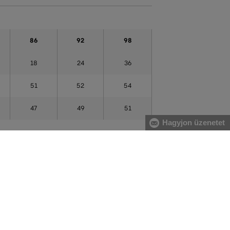
86
92
98
18
24
36
51
52
54
47
49
51
Hagyjon üzenetet
ÜLDÉS
17 ÜZLET MAGYARORSZÁGON
gyenes, az áru
A webáruházunk széles kínálatán kívül az
nie.
üzleteinkben is megvásárolhatja egyes termékeinket.