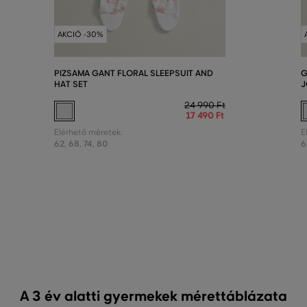
AKCIÓ -30%
PIZSAMA GANT FLORAL SLEEPSUIT AND
G
HAT SET
J
24 990 Ft
17 490 Ft
Elérhető méretek:
E
62
,
68
,
74
,
80
6
A 3 év alatti gyermekek mérettáblázata