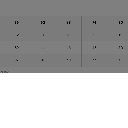
56
62
68
74
80
1-2
3
6
9
12
39
44
46
48
50
37
41
43
44
45
legűek
 GARANCIÁJA
INGYENES SZÁLLÍTÁST ÉS VISSZAK
 a Gant márka exkluzív forgalmazója
29 990 Ft feletti szállítás mindig in
 Nálunk mindig 100%-ban eredeti
visszaküldéséért soha nem kell fizet
.