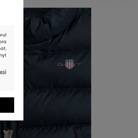
rul
bra
at,
nyt
es)