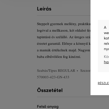
Leírás
Steppelt gyermek mellény, praktikus állógallér
A 
logóval a mellkason, két oldalsó ferde zsebbel. 
we
tapintású és szélálló. Az üreges szál töltet kö
ka
érzetet garantál. Előnye a könnyű karbantartás
re
ny
a mamák értékelnek majd. Nagyon kényelmes, 
baba elbűvölően fog kinézni.
Kö
ha
Szabás/Típus
REGULAR
Szezon: PF23
T
570003-423-GN-433
RÉSZLE
Összetétel
felső anyag