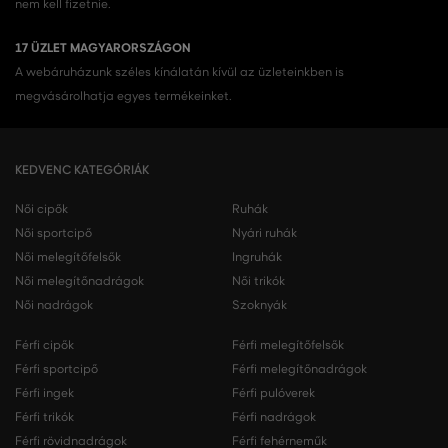
nem kell fizetnie.
17 ÜZLET MAGYARORSZÁGON
A webáruházunk széles kínálatán kívül az üzleteinkben is
megvásárolhatja egyes termékeinket.
KEDVENC KATEGÓRIÁK
Női cipők
Ruhák
Női sportcipő
Nyári ruhák
Női melegítőfelsők
Ingruhák
Női melegítőnadrágok
Női trikók
Női nadrágok
Szoknyák
Férfi cipők
Férfi melegítőfelsők
Férfi sportcipő
Férfi melegítőnadrágok
Férfi ingek
Férfi pulóverek
Férfi trikók
Férfi nadrágok
Férfi rövidnadrágok
Férfi fehérneműk