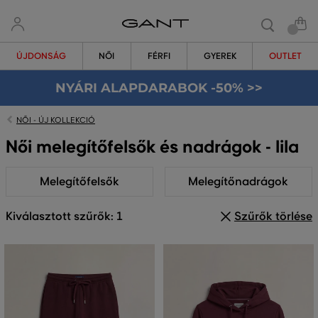
ÚJDONSÁG
NŐI
FÉRFI
GYEREK
OUTLET
NYÁRI ALAPDARABOK -50% >>
NŐI - ÚJ KOLLEKCIÓ
Női melegítőfelsők és nadrágok - lila
Melegítőfelsők
Melegítőnadrágok
Kiválasztott szűrők: 1
Szűrők törlése