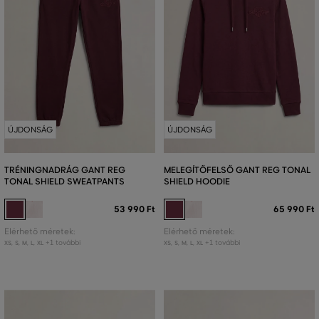
ÚJDONSÁG
ÚJDONSÁG
TRÉNINGNADRÁG GANT REG
MELEGÍTŐFELSŐ GANT REG TONAL
TONAL SHIELD SWEATPANTS
SHIELD HOODIE
53 990 Ft
65 990 Ft
Elérhető méretek:
Elérhető méretek:
+1 további
+1 további
XS
,
S
,
M
,
L
,
XL
XS
,
S
,
M
,
L
,
XL