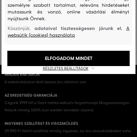
személyre szabott tartalmat, releváns hirdetéseket
Ez még nem minden!
mutassunk és vonzó, online vásárlási élményt
nyújtsunk Önnek.
Az összes megnézése Női melegítőfelsők és nadrágok (24)
adataival tisztességesen járunk el.
Köszönjük,
A
NŐI MELEGÍTŐFELSŐK ÉS NADRÁGOK (24)
websütik (cookies) használata
ELFOGADOM MINDET
RÉSZLETES BEÁLLÍTÁSOK
MINDEN RAKTÁRON
A webáruházban lévő összes áru raktáron van.
AZ EREDETISÉG GARANCIÁJA
Cégünk 1999-től a Gant márka exkluzív forgalmazója Magyarországon.
Nálunk mindig 100%-ban eredeti terméket vásárol.
INGYENES SZÁLLÍTÁST ÉS VISSZAKÜLDÉS
29 990 Ft feletti szállítás mindig ingyenes, az áru visszaküldéséért soha