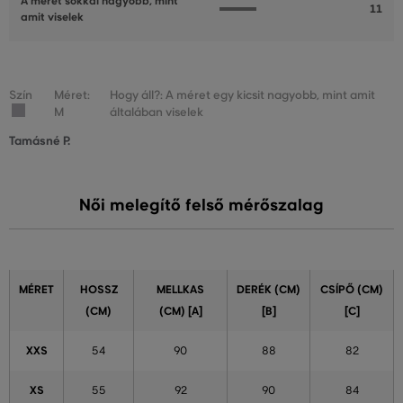
A méret sokkal nagyobb, mint
11
amit viselek
Szín
Méret:
Hogy áll?: A méret egy kicsit nagyobb, mint amit
M
általában viselek
Tamásné P.
Női melegítő felső mérőszalag
MÉRET
HOSSZ
MELLKAS
DERÉK (CM)
CSÍPŐ (CM)
(CM)
(CM) [A]
[B]
[C]
XXS
54
90
88
82
XS
55
92
90
84