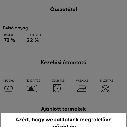
Összetétel
felső anyag
PAMUT
POLIÉSZTER
78 %
22 %
Kezelési útmutató
MOSÁS
FEHÉRÍTÉS
SZÁRÍTÁS
VASALÁS
TISZTÍTÁS
Ajánlott termékek
Azért, hogy weboldalunk megfelelően
működjön