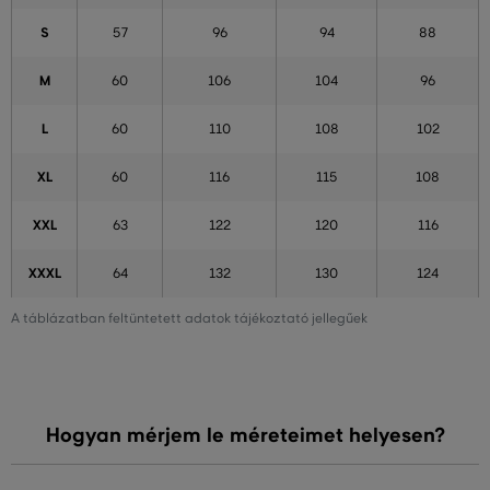
S
57
96
94
88
M
60
106
104
96
L
60
110
108
102
XL
60
116
115
108
XXL
63
122
120
116
XXXL
64
132
130
124
A táblázatban feltüntetett adatok tájékoztató jellegűek
Hogyan mérjem le méreteimet helyesen?