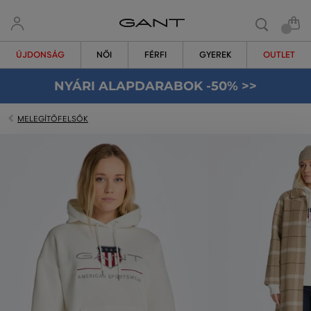
ÚJDONSÁG
NŐI
FÉRFI
GYEREK
OUTLET
NYÁRI ALAPDARABOK -50% >>
MELEGÍTŐFELSŐK