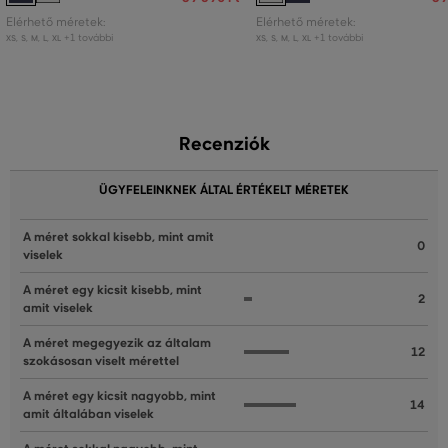
Elérhető méretek:
Elérhető méretek:
+1 további
+1 további
XS
,
S
,
M
,
L
,
XL
XS
,
S
,
M
,
L
,
XL
Recenziók
ÜGYFELEINKNEK ÁLTAL ÉRTÉKELT MÉRETEK
A méret sokkal kisebb, mint amit
0
viselek
A méret egy kicsit kisebb, mint
2
amit viselek
A méret megegyezik az általam
12
szokásosan viselt mérettel
A méret egy kicsit nagyobb, mint
14
amit általában viselek