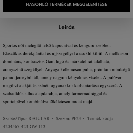
HASONLÓ TERMÉKEK MEGJELENÍTÉSE
Leírás
Sportos női melegítő felső kapucnival és kenguru zsebbel.
Elasztikus derékpánttal és ujjszegéllyel a csukló körül. A mellkason
domináns, kontrasztos Gant logó és márkafelirat található,
aranyszínű szegéllyel. Anyaga kellemesen puha, prémium minőségű
pamut jerseyből áll, amely nagyon kényelmes viselet. A pulóver
megőrzi alakját és színét, ugyanakkor karbantartása egyszerű. A
szabadidős stílus alapdarabja, amely farmernadrággal és
sportcipővel kombinálva tökéletesen mutat majd.
Szabás/Típus
REGULAR
Szezon: PF23
Termék kódja
4204567-423-GW-113