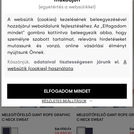
(egyetértés a websütikkel)
A websütik (cookies) kezelésének beleegyezésével
hozzájárul weboldalunk fejlesztéséhez. Az „Elfogadom
mindet" gombra kattintva beleegyezik abba, hogy
személyre szabott tartalmat, releváns hirdetéseket
mutassunk és vonzó, online vásárlási élményt
nyújtsunk Önnek.
adataival tisztességesen járunk el.
Köszönjük,
A
websütik (cookies) használata
ELFOGADOM MINDET
RÉSZLETES BEÁLLÍTÁSOK
MELEGÍTŐFELSŐ GANT ROPE GRAPHIC
MELEGÍTŐFELSŐ GANT ROPE G
C-NECK SWEAT
C-NECK SWEAT
56 990 Ft
56
39 890 Ft
39