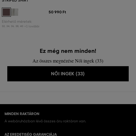
STRIPED SHIRT
50 990 Ft
Elérhető méretek:
+1 további
32
,
34
,
36
,
38
,
40
Ez még nem minden!
Az összes megnézése Női ingek (33)
NŐI INGEK (33)
MINDEN RAKTÁRON
A webáruházban lévő összes áru raktáron van.
AZ EREDETISÉG GARANCIÁJA