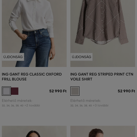
ÚJDONSÁG
ÚJDONSÁG
ING GANT REG CLASSIC OXFORD
ING GANT REG STRIPED PRINT CTN
FRILL BLOUSE
VOILE SHIRT
52 990 Ft
52 990 Ft
Elérhető méretek:
Elérhető méretek:
+2 további
+3 további
32
,
34
,
36
,
38
,
40
32
,
34
,
36
,
38
,
40