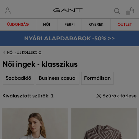
ÚJDONSÁG
NŐI
FÉRFI
GYEREK
OUTLET
NYÁRI ALAPDARABOK -50% >>
NŐI - ÚJ KOLLEKCIÓ
Női ingek - klasszikus
Szabadidő
Business casual
Formálisan
Kiválasztott szűrők: 1
Szűrők törlése