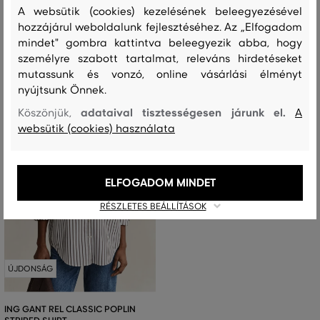
Elérhető méretek:
Elérhető méretek:
A websütik (cookies) kezelésének beleegyezésével
+1 további
+2 további
32
,
34
,
36
,
38
,
40
32
,
34
,
36
,
38
,
40
hozzájárul weboldalunk fejlesztéséhez. Az „Elfogadom
mindet" gombra kattintva beleegyezik abba, hogy
személyre szabott tartalmat, releváns hirdetéseket
mutassunk és vonzó, online vásárlási élményt
nyújtsunk Önnek.
adataival tisztességesen járunk el.
Köszönjük,
A
websütik (cookies) használata
ELFOGADOM MINDET
RÉSZLETES BEÁLLÍTÁSOK
ÚJDONSÁG
ING GANT REL CLASSIC POPLIN