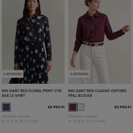
ÚJDONSÁG
ÚJDONSÁG
ING GANT REG FLORAL PRINT CTN
ING GANT REG CLASSIC OXFORD
SILK LS SHIRT
FRILL BLOUSE
69 990 Ft
52 990 Ft
Elérhető méretek:
Elérhető méretek:
+3 további
+2 további
32
,
34
,
36
,
38
,
40
34
,
36
,
38
,
40
,
42