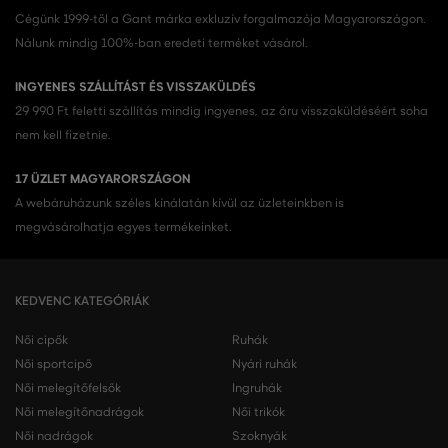
Cégünk 1999-től a Gant márka exkluzív forgalmazója Magyarországon.
Nálunk mindig 100%-ban eredeti terméket vásárol.
INGYENES SZÁLLÍTÁST ÉS VISSZAKÜLDÉS
29 990 Ft feletti szállítás mindig ingyenes, az áru visszaküldéséért soha
nem kell fizetnie.
17 ÜZLET MAGYARORSZÁGON
A webáruházunk széles kínálatán kívül az üzleteinkben is
megvásárolhatja egyes termékeinket.
KEDVENC KATEGÓRIÁK
Női cipők
Ruhák
Női sportcipő
Nyári ruhák
Női melegítőfelsők
Ingruhák
Női melegítőnadrágok
Női trikók
Női nadrágok
Szoknyák