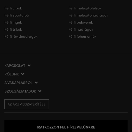
Férfi cipők
Férfi melegítőfelsők
Férfi sportcipő
Férfi melegítőnadrágok
Férfi ingek
Férfi pulóverek
Férfi trikók
Férfi nadrágok
Férfi rövidnadrágok
Férfi fehérneműk
KAPCSOLAT
RÓLUNK
VERMONT Services Slovakia s. r. o.
Vlčie hrdlo 53
A VÁSÁRLÁSRÓL
Cégünkről
821 07 Bratislava
Elérhetőség
SZOLGÁLTATASOK
A vásárlás menete
Szlovákia
VERMONT üzleteink
Általános szerződési feltételek
Szállítás és fizetés
tel.:
06 1 901 1901
Affiliate
AZ ÁRU VISSZATÉRÍTÉSE
Az áru visszatérítése/visszáru
Ajándékutalványok
info@eshopgant.hu
Sajtó
Panaszok
VERMONT Club
A sütik (cookies) használata
Személyes adatok kezelése
IRATKOZZON FEL HÍRLEVELÜNKRE