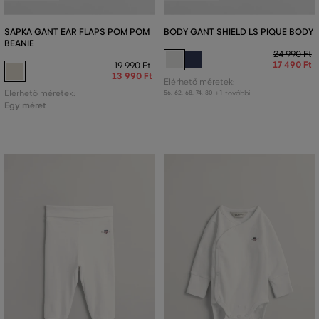
SAPKA GANT EAR FLAPS POM POM
BODY GANT SHIELD LS PIQUE BODY
BEANIE
24 990 Ft
17 490 Ft
19 990 Ft
13 990 Ft
Elérhető méretek:
Elérhető méretek:
+1 további
56
,
62
,
68
,
74
,
80
Egy méret