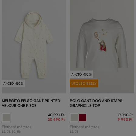
AKCIÓ -50%
AKCIÓ -50%
UTOLSÓ ESÉLY
MELEGÍTŐ FELSŐ GANT PRINTED
PÓLÓ GANT DOG AND STARS
VELOUR ONE PIECE
GRAPHIC LS TOP
40 990 Ft
19 990 Ft
20 490 Ft
9 990 Ft
Elérhető méretek:
Elérhető méretek:
68
,
74
,
80
,
86
68
,
74