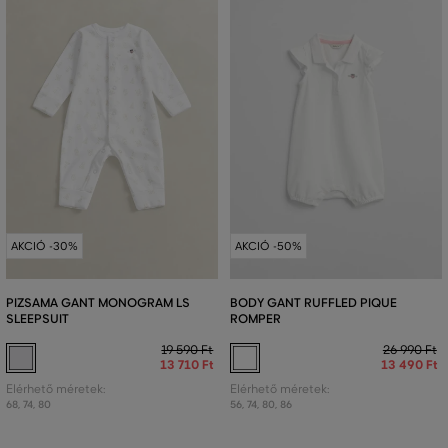
AKCIÓ -30%
AKCIÓ -50%
PIZSAMA GANT MONOGRAM LS
BODY GANT RUFFLED PIQUE
SLEEPSUIT
ROMPER
19 590 Ft
26 990 Ft
13 710 Ft
13 490 Ft
Elérhető méretek:
Elérhető méretek:
68
,
74
,
80
56
,
74
,
80
,
86