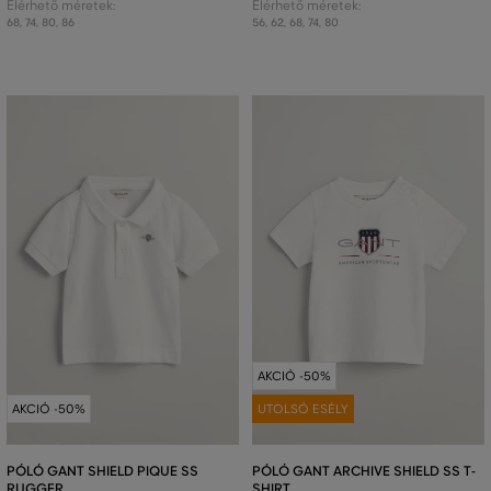
Elérhető méretek:
Elérhető méretek:
68
,
74
,
80
,
86
56
,
62
,
68
,
74
,
80
AKCIÓ -50%
AKCIÓ -50%
UTOLSÓ ESÉLY
PÓLÓ GANT SHIELD PIQUE SS
PÓLÓ GANT ARCHIVE SHIELD SS T-
RUGGER
SHIRT