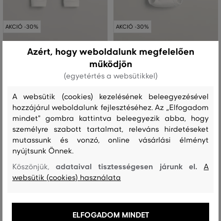
AKCIÓ -30%
AKCIÓ -30%
Azért, hogy weboldalunk megfelelően
LEGGINS GANT SHIELD LEGGINGS
BODY GANT SHIELD LS BODY
működjön
15 490 Ft
17 490 Ft
(egyetértés a websütikkel)
10 840 Ft
12 240 Ft
Elérhető méretek:
Elérhető méretek:
A websütik (cookies) kezelésének beleegyezésével
+1 további
62
,
68
,
74
,
80
,
86
56
,
62
,
68
,
74
,
80
hozzájárul weboldalunk fejlesztéséhez. Az „Elfogadom
mindet" gombra kattintva beleegyezik abba, hogy
személyre szabott tartalmat, releváns hirdetéseket
mutassunk és vonzó, online vásárlási élményt
nyújtsunk Önnek.
adataival tisztességesen járunk el.
Köszönjük,
A
websütik (cookies) használata
ELFOGADOM MINDET