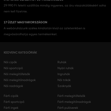
29 990 Ft feletti szállítás mindig ingyenes, az áru visszaküldéséért soha
nem kell fizetnie.
17 ÜZLET MAGYARORSZÁGON
A webáruházunk széles kínálatán kívül az üzleteinkben is
megvásárolhatja egyes termékeinket.
KEDVENC KATEGÓRIÁK
Női cipők
Ruhák
Női sportcipő
Nyári ruhák
Női melegítőfelsők
Ingruhák
Női melegítőnadrágok
Női trikók
Női nadrágok
Szoknyák
Férfi cipők
Férfi melegítőfelsők
Férfi sportcipő
Férfi melegítőnadrágok
Férfi ingek
Férfi pulóverek