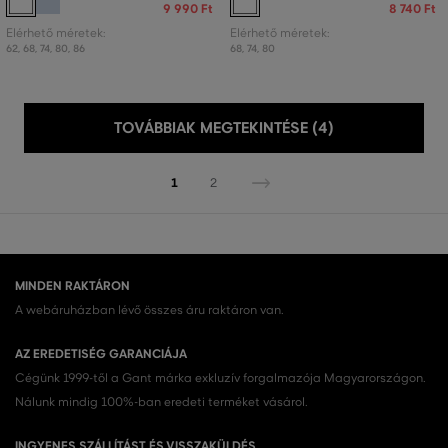
9 990 Ft
8 740 Ft
Elérhető méretek:
Elérhető méretek:
62
,
68
,
74
,
80
,
86
68
,
74
,
80
TOVÁBBIAK MEGTEKINTÉSE (4)
1
2
MINDEN RAKTÁRON
A webáruházban lévő összes áru raktáron van.
AZ EREDETISÉG GARANCIÁJA
Cégünk 1999-től a Gant márka exkluzív forgalmazója Magyarországon.
Nálunk mindig 100%-ban eredeti terméket vásárol.
INGYENES SZÁLLÍTÁST ÉS VISSZAKÜLDÉS