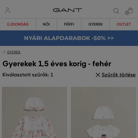
ÚJDONSÁG
NŐI
FÉRFI
GYEREK
OUTLET
NYÁRI ALAPDARABOK -50% >>
GYEREK
Gyerekek 1,5 éves korig - fehér
Kiválasztott szűrők: 1
Szűrők törlése