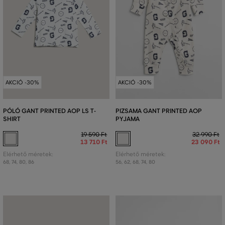
AKCIÓ -30%
AKCIÓ -30%
PÓLÓ GANT PRINTED AOP LS T-
PIZSAMA GANT PRINTED AOP
SHIRT
PYJAMA
19 590 Ft
32 990 Ft
13 710 Ft
23 090 Ft
Elérhető méretek:
Elérhető méretek:
68
,
74
,
80
,
86
56
,
62
,
68
,
74
,
80