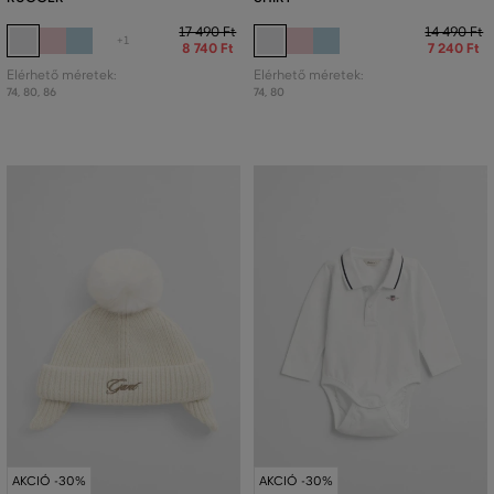
17 490 Ft
14 490 Ft
+1
8 740 Ft
7 240 Ft
Elérhető méretek:
Elérhető méretek:
74
,
80
,
86
74
,
80
AKCIÓ -30%
AKCIÓ -30%