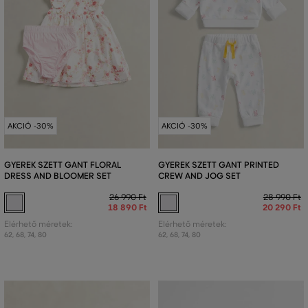
AKCIÓ -30%
AKCIÓ -30%
GYEREK SZETT GANT FLORAL
GYEREK SZETT GANT PRINTED
DRESS AND BLOOMER SET
CREW AND JOG SET
26 990 Ft
28 990 Ft
18 890 Ft
20 290 Ft
Elérhető méretek:
Elérhető méretek:
62
,
68
,
74
,
80
62
,
68
,
74
,
80