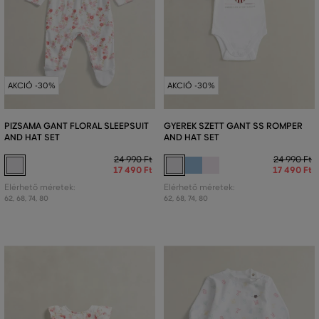
AKCIÓ -30%
AKCIÓ -30%
PIZSAMA GANT FLORAL SLEEPSUIT
GYEREK SZETT GANT SS ROMPER
AND HAT SET
AND HAT SET
24 990 Ft
24 990 Ft
17 490 Ft
17 490 Ft
Elérhető méretek:
Elérhető méretek:
62
,
68
,
74
,
80
62
,
68
,
74
,
80