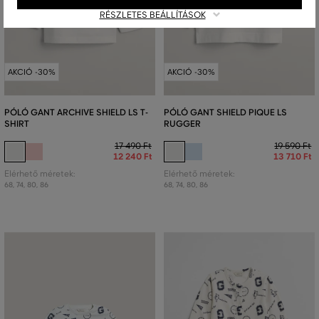
RÉSZLETES BEÁLLÍTÁSOK
AKCIÓ -30%
AKCIÓ -30%
PÓLÓ GANT ARCHIVE SHIELD LS T-
PÓLÓ GANT SHIELD PIQUE LS
SHIRT
RUGGER
17 490 Ft
19 590 Ft
12 240 Ft
13 710 Ft
Elérhető méretek:
Elérhető méretek:
68
,
74
,
80
,
86
68
,
74
,
80
,
86