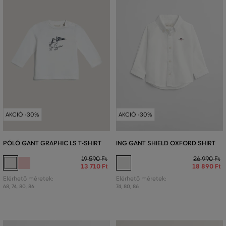
AKCIÓ -30%
AKCIÓ -30%
PÓLÓ GANT GRAPHIC LS T-SHIRT
ING GANT SHIELD OXFORD SHIRT
19 590 Ft
26 990 Ft
13 710 Ft
18 890 Ft
Elérhető méretek:
Elérhető méretek:
68
,
74
,
80
,
86
74
,
80
,
86