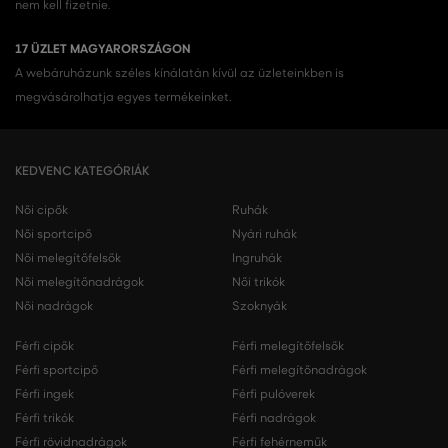
nem kell fizetnie.
17 ÜZLET MAGYARORSZÁGON
A webáruházunk széles kínálatán kívül az üzleteinkben is
megvásárolhatja egyes termékeinket.
KEDVENC KATEGÓRIÁK
Női cipők
Ruhák
Női sportcipő
Nyári ruhák
Női melegítőfelsők
Ingruhák
Női melegítőnadrágok
Női trikók
Női nadrágok
Szoknyák
Férfi cipők
Férfi melegítőfelsők
Férfi sportcipő
Férfi melegítőnadrágok
Férfi ingek
Férfi pulóverek
Férfi trikók
Férfi nadrágok
Férfi rövidnadrágok
Férfi fehérneműk