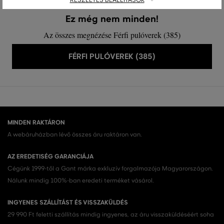
RÉSZLETES BEÁLLÍTÁSOK
Ez még nem minden!
Az összes megnézése Férfi pulóverek (385)
FÉRFI PULÓVEREK (385)
MINDEN RAKTÁRON
A webáruházban lévő összes áru raktáron van.
AZ EREDETISÉG GARANCIÁJA
Cégünk 1999-től a Gant márka exkluzív forgalmazója Magyarországon.
Nálunk mindig 100%-ban eredeti terméket vásárol.
INGYENES SZÁLLÍTÁST ÉS VISSZAKÜLDÉS
29 990 Ft feletti szállítás mindig ingyenes, az áru visszaküldéséért soha