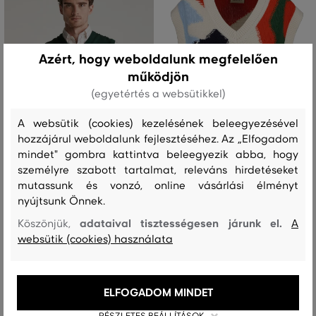
Azért, hogy weboldalunk megfelelően
működjön
(egyetértés a websütikkel)
A websütik (cookies) kezelésének beleegyezésével
hozzájárul weboldalunk fejlesztéséhez. Az „Elfogadom
AKCIÓ -50%
mindet" gombra kattintva beleegyezik abba, hogy
személyre szabott tartalmat, releváns hirdetéseket
AKCIÓ -50%
UTOLSÓ ESÉLY
mutassunk és vonzó, online vásárlási élményt
nyújtsunk Önnek.
MELLÉNY GANT CLASSIC COTTON
MELLÉNY GANT DECONSTRUCTED
adataival tisztességesen járunk el.
Köszönjük,
A
SLIPOVER
VEST
websütik (cookies) használata
46 990 Ft
77 990 Ft
23 490 Ft
38 990 Ft
Elérhető méretek:
Elérhető méretek:
M
,
L
,
XL
,
XXL
XL
ELFOGADOM MINDET