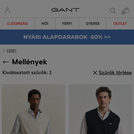
ÚJDONSÁG
NŐI
FÉRFI
GYEREK
OUTLET
NYÁRI ALAPDARABOK -50% >>
FÉRFI
Mellények
Kiválasztott szűrők: 1
Szűrők törlése