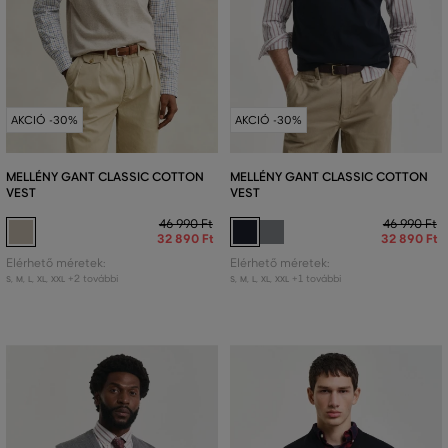
AKCIÓ -30%
AKCIÓ -30%
MELLÉNY GANT CLASSIC COTTON
MELLÉNY GANT CLASSIC COTTON
VEST
VEST
46 990 Ft
46 990 Ft
32 890 Ft
32 890 Ft
Elérhető méretek:
Elérhető méretek:
+2 további
+1 további
S
,
M
,
L
,
XL
,
XXL
S
,
M
,
L
,
XL
,
XXL