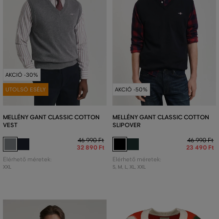
AKCIÓ -30%
UTOLSÓ ESÉLY
AKCIÓ -50%
MELLÉNY GANT CLASSIC COTTON
MELLÉNY GANT CLASSIC COTTON
VEST
SLIPOVER
46 990 Ft
46 990 Ft
32 890 Ft
23 490 Ft
Elérhető méretek:
Elérhető méretek:
XXL
S
,
M
,
L
,
XL
,
XXL