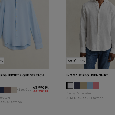
0%
AKCIÓ -30%
 REG JERSEY PIQUE STRETCH
ING GANT REG LINEN SHIRT
63 990 Ft
+1 további
44 790 Ft
Elérhető méretek:
éretek:
S
,
M
,
L
,
XL
,
XXL
+1 további
XXL
+3 további