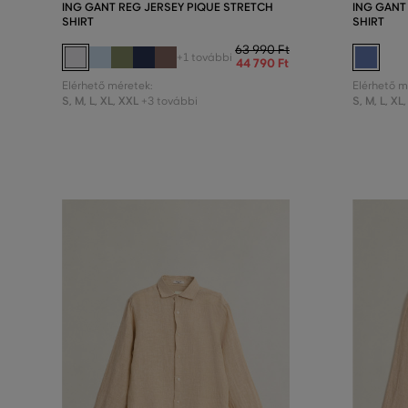
ING GANT REG JERSEY PIQUE STRETCH
ING GANT
SHIRT
SHIRT
63 990 Ft
+1 további
44 790 Ft
Elérhető méretek:
Elérhető m
S
,
M
,
L
,
XL
,
XXL
S
,
M
,
L
,
XL
,
+3 további