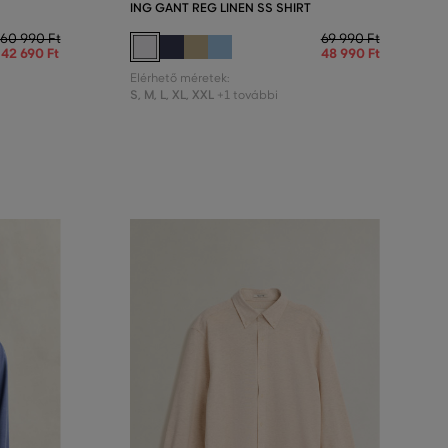
ING GANT REG LINEN SS SHIRT
60 990 Ft
69 990 Ft
42 690 Ft
48 990 Ft
Elérhető méretek:
S
,
M
,
L
,
XL
,
XXL
+1 további