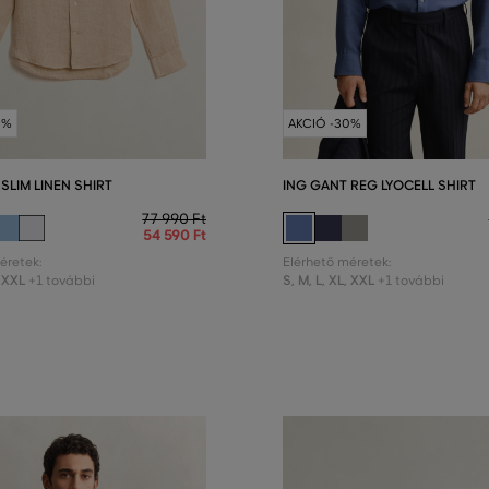
0%
AKCIÓ -30%
SLIM LINEN SHIRT
ING GANT REG LYOCELL SHIRT
77 990 Ft
54 590 Ft
éretek:
Elérhető méretek:
XXL
S
,
M
,
L
,
XL
,
XXL
+1 további
+1 további