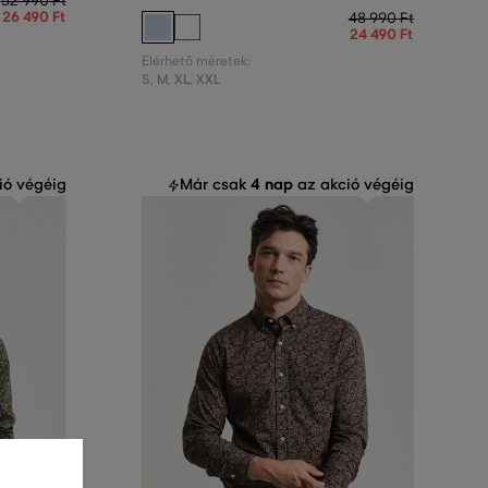
52 990 Ft
26 490 Ft
48 990 Ft
24 490 Ft
Elérhető méretek:
S
,
M
,
XL
,
XXL
4 nap
ió végéig
Már csak
az akció végéig