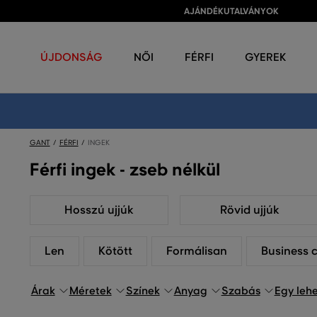
AJÁNDÉKUTALVÁNYOK
ÚJDONSÁG
NŐI
FÉRFI
GYEREK
GANT
FÉRFI
INGEK
Férfi ingek - zseb nélkül
Hosszú ujjúk
Rövid ujjúk
Len
Kötött
Formálisan
Business 
Árak
Méretek
Színek
Anyag
Szabás
Egy leh