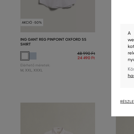
AKCIÓ -5
AKCIÓ -50%
UTOLSÓ E
A 
ING GANT REG PINPOINT OXFORD SS
ING GANT 
we
SHIRT
ka
re
48 990 Ft
24 490 Ft
ny
Elérhető m
Elérhető méretek:
XS
,
S
,
M
Kö
M
,
XXL
,
XXXL
ha
RÉSZLE