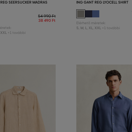
 REG SEERSUCKER MADRAS
ING GANT REG LYOCELL SHIRT
54 990 Ft
38 490 Ft
Elérhető méretek:
éretek:
S
,
M
,
L
,
XL
,
XXL
+1 további
XXL
+1 további