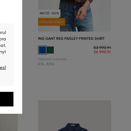
AKCIÓ -50%
UTOLSÓ ESÉLY
rul
 SHIRT
ING GANT REG PAISLEY PRINTED SHIRT
bra
at,
53 990 Ft
53 990 Ft
nyt
26 990 Ft
26 990 Ft
Elérhető méretek:
XXL
,
XXXL
es)