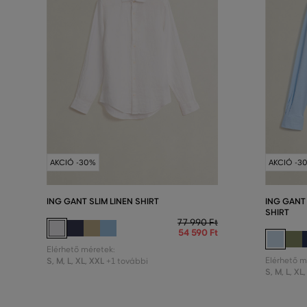
AKCIÓ -30%
AKCIÓ -3
ING GANT SLIM LINEN SHIRT
ING GANT
SHIRT
77 990 Ft
54 590 Ft
Elérhető méretek:
S
,
M
,
L
,
XL
,
XXL
Elérhető m
+1 további
S
,
M
,
L
,
XL
,