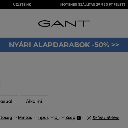
ÜZLETEINK
INGYENES SZÁLLÍTÁS 29 990 FT FELETT
NYÁRI ALAPDARABOK -50% >>
casual
Alkalmi
etőség
Mintás
Tipus
Ujj
Zseb
Szűrők törlése
1