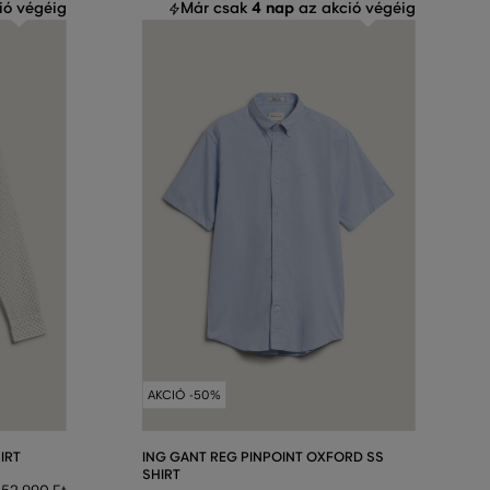
4 nap
ió végéig
Már csak
az akció végéig
AKCIÓ -50%
IRT
ING GANT REG PINPOINT OXFORD SS
SHIRT