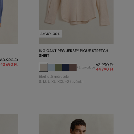
AKCIÓ -30%
ING GANT REG JERSEY PIQUE STRETCH
SHIRT
60 990 Ft
42 690 Ft
63 990 Ft
+1 további
44 790 Ft
Elérhető méretek:
S
,
M
,
L
,
XL
,
XXL
+2 további