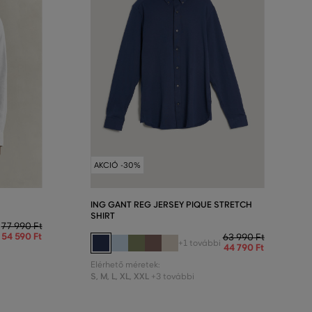
AKCIÓ -30%
ING GANT REG JERSEY PIQUE STRETCH
SHIRT
77 990 Ft
54 590 Ft
63 990 Ft
+1 további
44 790 Ft
Elérhető méretek:
S
,
M
,
L
,
XL
,
XXL
+3 további