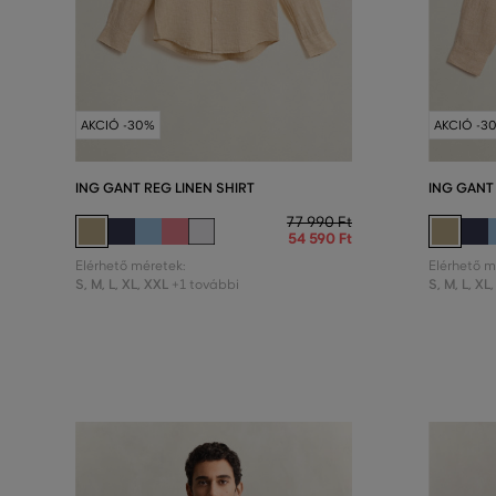
AKCIÓ -30%
AKCIÓ -3
ING GANT REG LINEN SHIRT
ING GANT 
77 990 Ft
54 590 Ft
Elérhető méretek:
Elérhető m
S
,
M
,
L
,
XL
,
XXL
S
,
M
,
L
,
XL
,
+1 további