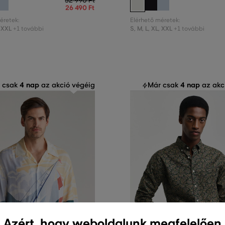
52 990 Ft
26 490 Ft
éretek:
Elérhető méretek:
XXL
S
,
M
,
L
,
XL
,
XXL
+1 további
+1 további
4 nap
4 nap
 csak
az akció végéig
Már csak
az akc
Azért, hogy weboldalunk megfelelően