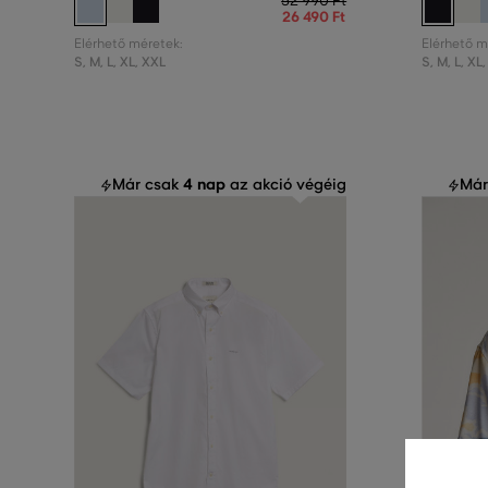
52 990 Ft
26 490 Ft
Elérhető méretek:
Elérhető m
S
,
M
,
L
,
XL
,
XXL
S
,
M
,
L
,
XL
,
4 nap
Már csak
az akció végéig
Már