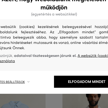
működjön
0%
(egyetértés a websütikkel)
SÉLY
AKCIÓ -50%
websütik (cookies) kezelésének beleegyezésével hozzájá
REL SCENERY SAILING SHIRT
ING GANT REG PAISLEY PRINTED
boldalunk fejlesztéséhez. Az „Elfogadom mindet" gom
ttintva beleegyezik abba, hogy személyre szabott tartalm
58 990 Ft
leváns hirdetéseket mutassunk és vonzó, online vásárlási élmé
29 490 Ft
újtsunk Önnek.
éretek:
Elérhető méretek:
M
,
XL
,
XXL
,
XXXL
adataival tisztességesen járunk el.
szönjük,
A websütik (cooki
sználata
ELFOGADOM MINDET
TES BEÁLLÍTÁSOK