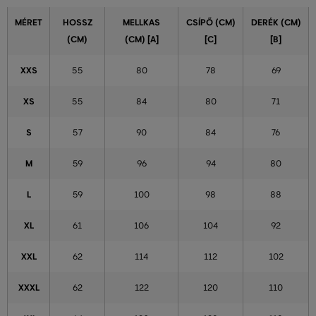
MÉRET
HOSSZ
MELLKAS
CSÍPŐ (CM)
DERÉK (CM)
(CM)
(CM) [A]
[C]
[B]
XXS
55
80
78
69
XS
55
84
80
71
S
57
90
84
76
M
59
96
94
80
L
59
100
98
88
XL
61
106
104
92
XXL
62
114
112
102
XXXL
62
122
120
110