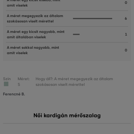
A méret egy kicsit kisebb, mint
0
amit viselek
A méret megegyezik az általam
6
szokásosan viselt mérettel
A méret egy kicsit nagyobb, mint
1
amit általában viselek
A méret sokkal nagyobb, mint
0
amit viselek
Szín
Méret:
Hogy áll?: A méret megegyezik az általam
S
szokásosan viselt mérettel
Ferencné B.
Női kardigán mérőszalag