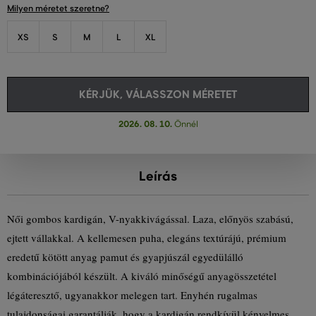
Milyen méretet szeretne?
XS
S
M
L
XL
KÉRJÜK, VÁLASSZON MÉRETET
2026. 08. 10.
Önnél
Leírás
Női gombos kardigán, V-nyakkivágással. Laza, előnyös szabású,
ejtett vállakkal. A kellemesen puha, elegáns textúrájú, prémium
eredetű kötött anyag pamut és gyapjúszál egyedülálló
kombinációjából készült. A kiváló minőségű anyagösszetétel
légáteresztő, ugyanakkor melegen tart. Enyhén rugalmas
tulajdonságai garantálják, hogy a kardigán rendkívül kényelmes