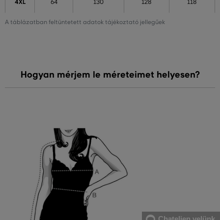
4XL
64
130
128
118
A táblázatban feltüntetett adatok tájékoztató jellegűek
Hogyan mérjem le méreteimet helyesen?
Chateljen velünk