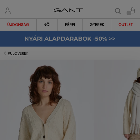
ÚJDONSÁG
NŐI
FÉRFI
GYEREK
OUTLET
NYÁRI ALAPDARABOK -50% >>
PULÓVEREK