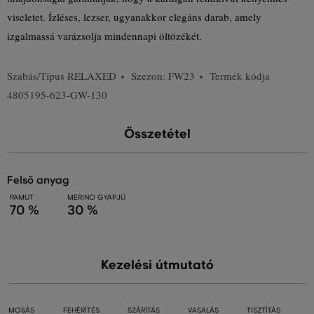
viseletet. Ízléses, lezser, ugyanakkor elegáns darab, amely
izgalmassá varázsolja mindennapi öltözékét.
Szabás/Típus
RELAXED
Szezon: FW23
Termék kódja
4805195-623-GW-130
Összetétel
felső anyag
PAMUT
MERINO GYAPJÚ
70 %
30 %
Kezelési útmutató
MOSÁS
FEHÉRÍTÉS
SZÁRÍTÁS
VASALÁS
TISZTÍTÁS