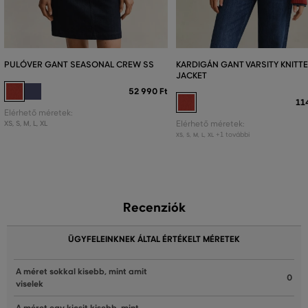
PULÓVER GANT SEASONAL CREW SS
KARDIGÁN GANT VARSITY KNITT
JACKET
52 990 Ft
11
Elérhető méretek:
XS
,
S
,
M
,
L
,
XL
Elérhető méretek:
+1 további
XS
,
S
,
M
,
L
,
XL
Recenziók
ÜGYFELEINKNEK ÁLTAL ÉRTÉKELT MÉRETEK
A méret sokkal kisebb, mint amit
0
viselek