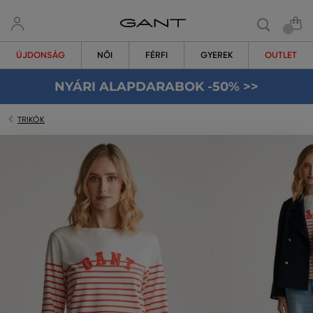
ÚJDONSÁG
NŐI
FÉRFI
GYEREK
OUTLET
NYÁRI ALAPDARABOK -50% >>
TRIKÓK