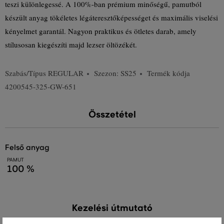
teszi különlegessé. A 100%-ban prémium minőségű, pamutból
készült anyag tökéletes légáteresztőképességet és maximális viselési
kényelmet garantál. Nagyon praktikus és ötletes darab, amely
stílusosan kiegészíti majd lezser öltözékét.
Szabás/Típus
REGULAR
Szezon: SS25
Termék kódja
4200545-325-GW-651
Összetétel
felső anyag
PAMUT
100 %
Kezelési útmutató