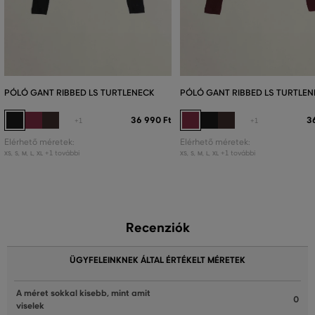
PÓLÓ GANT RIBBED LS TURTLENECK
PÓLÓ GANT RIBBED LS TURTLEN
36 990 Ft
3
+1
+1
Elérhető méretek:
Elérhető méretek:
+1 további
+1 további
XS
,
S
,
M
,
L
,
XL
XS
,
S
,
M
,
L
,
XL
Recenziók
ÜGYFELEINKNEK ÁLTAL ÉRTÉKELT MÉRETEK
A méret sokkal kisebb, mint amit
0
viselek