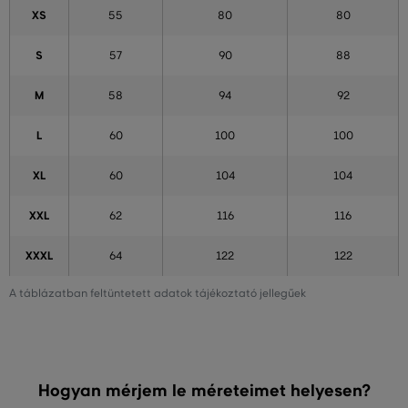
XS
55
80
80
S
57
90
88
M
58
94
92
L
60
100
100
XL
60
104
104
XXL
62
116
116
XXXL
64
122
122
A táblázatban feltüntetett adatok tájékoztató jellegűek
Hogyan mérjem le méreteimet helyesen?