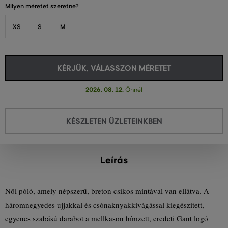
Milyen méretet szeretne?
XS
S
M
KÉRJÜK, VÁLASSZON MÉRETET
2026. 08. 12.
Önnél
KÉSZLETEN ÜZLETEINKBEN
Leírás
Női póló, amely népszerű, breton csíkos mintával van ellátva. A
háromnegyedes ujjakkal és csónaknyakkivágással kiegészített,
egyenes szabású darabot a mellkason hímzett, eredeti Gant logó