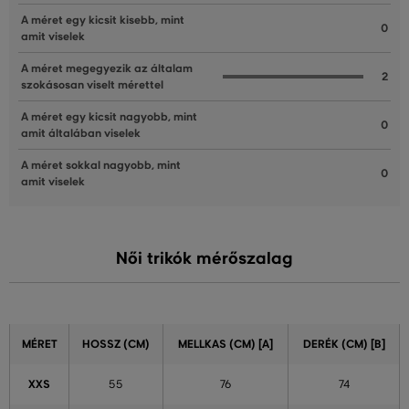
A méret egy kicsit kisebb, mint
0
amit viselek
A méret megegyezik az általam
2
szokásosan viselt mérettel
A méret egy kicsit nagyobb, mint
0
amit általában viselek
A méret sokkal nagyobb, mint
0
amit viselek
Női trikók mérőszalag
MÉRET
HOSSZ (CM)
MELLKAS (CM) [A]
DERÉK (CM) [B]
XXS
55
76
74