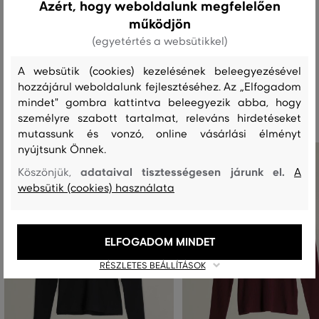
Azért, hogy weboldalunk megfelelően
működjön
MOSÁS
FEHÉRÍTÉS
SZÁRÍTÁS
VASALÁS
TISZTÍTÁS
(egyetértés a websütikkel)
A websütik (cookies) kezelésének beleegyezésével
hozzájárul weboldalunk fejlesztéséhez. Az „Elfogadom
Ajánlott termékek
mindet" gombra kattintva beleegyezik abba, hogy
személyre szabott tartalmat, releváns hirdetéseket
mutassunk és vonzó, online vásárlási élményt
nyújtsunk Önnek.
adataival tisztességesen járunk el.
Köszönjük,
A
websütik (cookies) használata
ELFOGADOM MINDET
RÉSZLETES BEÁLLÍTÁSOK