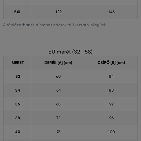
5XL
122
146
A táblázatban feltüntetett adatok tájékoztató jellegűek
EU merét (32 - 58)
MÉRET
DERÉK [A] (cm)
CSÍPŐ [B] (cm)
32
60
84
34
64
88
36
68
92
38
72
96
40
76
100