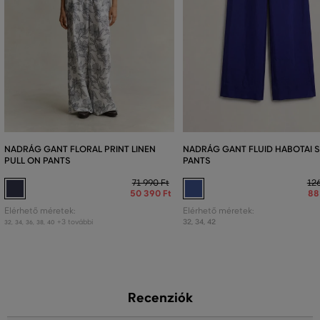
NADRÁG GANT FLORAL PRINT LINEN
NADRÁG GANT FLUID HABOTAI S
PULL ON PANTS
PANTS
71 990 Ft
126
50 390 Ft
88
Elérhető méretek:
Elérhető méretek:
+3 további
32
,
34
,
42
32
,
34
,
36
,
38
,
40
Recenziók