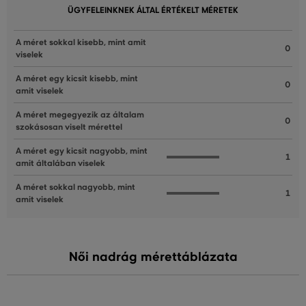
ÜGYFELEINKNEK ÁLTAL ÉRTÉKELT MÉRETEK
A méret sokkal kisebb, mint amit
0
viselek
A méret egy kicsit kisebb, mint
0
amit viselek
A méret megegyezik az általam
0
szokásosan viselt mérettel
A méret egy kicsit nagyobb, mint
1
amit általában viselek
A méret sokkal nagyobb, mint
1
amit viselek
Női nadrág mérettáblázata