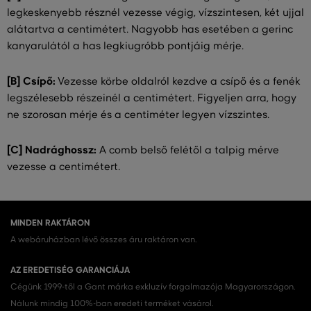
legkeskenyebb résznél vezesse végig, vízszintesen, két ujjal
alátartva a centimétert. Nagyobb has esetében a gerinc
kanyarulától a has legkiugróbb pontjáig mérje.
[B] Csípő:
Vezesse körbe oldalról kezdve a csípő és a fenék
legszélesebb részeinél a centimétert. Figyeljen arra, hogy
ne szorosan mérje és a centiméter legyen vízszintes.
[C] Nadrághossz:
A comb belső felétől a talpig mérve
vezesse a centimétert.
MINDEN RAKTÁRON
A webáruházban lévő összes áru raktáron van.
AZ EREDETISÉG GARANCIÁJA
Cégünk 1999-től a Gant márka exkluzív forgalmazója Magyarországon.
Nálunk mindig 100%-ban eredeti terméket vásárol.