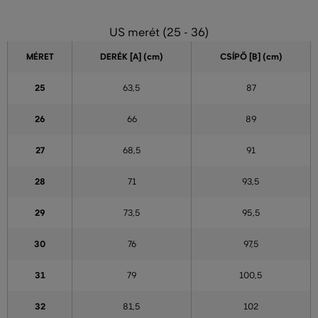
US merét (25 - 36)
MÉRET
DERÉK [A] (cm)
CSÍPŐ [B] (cm)
25
63,5
87
26
66
89
27
68,5
91
28
71
93,5
29
73,5
95,5
30
76
97,5
31
79
100,5
32
81,5
102