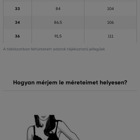
33
84
104
34
86,5
106
36
91,5
111
A táblázatban feltüntetett adatok tájékoztató jellegűek
Hogyan mérjem le méreteimet helyesen?