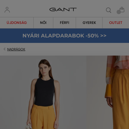
ÚJDONSÁG
NŐI
FÉRFI
GYEREK
OUTLET
NYÁRI ALAPDARABOK -50% >>
NADRÁGOK