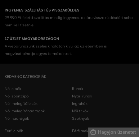
INGYENES SZÁLLÍTÁST ÉS VISSZAKÜLDÉS
29 990 Ft feletti szállítás mindig ingyenes, az áru visszaküldéséért soha
nem kell fizetnie.
17 ÜZLET MAGYARORSZÁGON
A webáruházunk széles kínálatán kívül az üzleteinkben is
megvásárolhatja egyes termékeinket.
KEDVENC KATEGÓRIÁK
Női cipők
Ruhák
Női sportcipő
Nyári ruhák
Női melegítőfelsők
Ingruhák
Női melegítőnadrágok
Női trikók
Női nadrágok
Szoknyák
Férfi cipők
Férfi melegítőfelsők
Hagyjon üzenetet
Férfi sportcipő
Férfi melegítőnadrágok