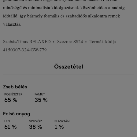
minőségű és minimalista kidolgozásnak köszönhetően a nadrág
időtálló, így bármely formális és szabadidős alkalomra remek
választás.
Szabás/Típus
RELAXED
Szezon: SS24
Termék kódja
4150307-324-GW-779
Összetétel
zseb bélés
POLIÉSZTER
PAMUT
65 %
35 %
felső anyag
LEN
VISZKÓZ
ELASZTÁN
61 %
38 %
1 %