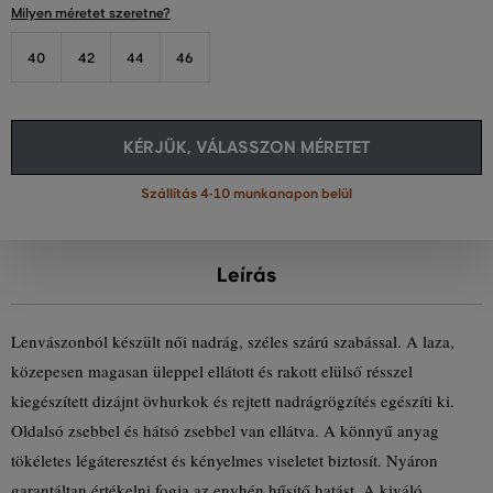
Milyen méretet szeretne?
40
42
44
46
KÉRJÜK, VÁLASSZON MÉRETET
Szállítás 4-10 munkanapon belül
Leírás
Lenvászonból készült női nadrág, széles szárú szabással. A laza,
közepesen magasan üleppel ellátott és rakott elülső résszel
kiegészített dizájnt övhurkok és rejtett nadrágrögzítés egészíti ki.
Oldalsó zsebbel és hátsó zsebbel van ellátva. A könnyű anyag
tökéletes légáteresztést és kényelmes viseletet biztosít. Nyáron
garantáltan értékelni fogja az enyhén hűsítő hatást. A kiváló