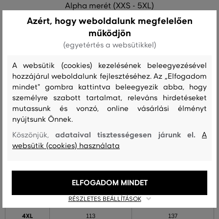
Alpha merét (XXS - 5XL)
Azért, hogy weboldalunk megfelelően
MÉRET
DERÉK [A] (cm)
CSÍPŐ [B] (cm)
működjön
XXS
(egyetértés a websütikkel)
56
80
A websütik (cookies) kezelésének beleegyezésével
XS
62
86
hozzájárul weboldalunk fejlesztéséhez. Az „Elfogadom
mindet" gombra kattintva beleegyezik abba, hogy
S
68
92
személyre szabott tartalmat, releváns hirdetéseket
mutassunk és vonzó, online vásárlási élményt
M
74
98
nyújtsunk Önnek.
L
80
104
adataival tisztességesen járunk el.
Köszönjük,
A
websütik (cookies) használata
XL
86
110
2XL
95
119
ELFOGADOM MINDET
3XL
104
128
RÉSZLETES BEÁLLÍTÁSOK
4XL
113
137