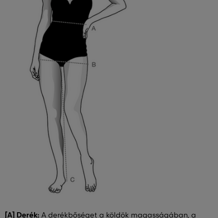
[A] Derék:
A derékbőséget a köldök magasságában, a