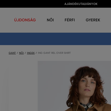
AJÁNDÉKUTALVÁNYOK
ÚJDONSÁG
NŐI
FÉRFI
GYEREK
GANT
NŐI
INGEK
ING GANT REL OVER SHIRT