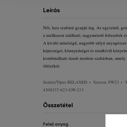
Leírás
Női, laza szabású gyapjú ing. Az egyszínű, gom
a mellkason található, nagyméretű foltzsebek és 
A kiváló minőségű, nagyobb súlyú anyagösszeté
képességet, könnyedséget és rendkívül kényelm
kombinálható darab modern szabásban, amely st
öltözékét.
Szabás/Típus
RELAXED
Szezon: FW23
4300237-623-GW-213
Összetétel
felső anyag