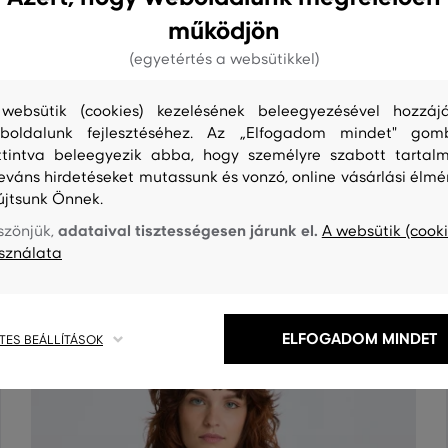
működjön
(egyetértés a websütikkel)
websütik (cookies) kezelésének beleegyezésével hozzájá
boldalunk fejlesztéséhez. Az „Elfogadom mindet" gom
ttintva beleegyezik abba, hogy személyre szabott tartalm
leváns hirdetéseket mutassunk és vonzó, online vásárlási élmé
S
TISZTÍTÁS
újtsunk Önnek.
adataival tisztességesen járunk el.
szönjük,
A websütik (cooki
sználata
ELFOGADOM MINDET
TES BEÁLLÍTÁSOK