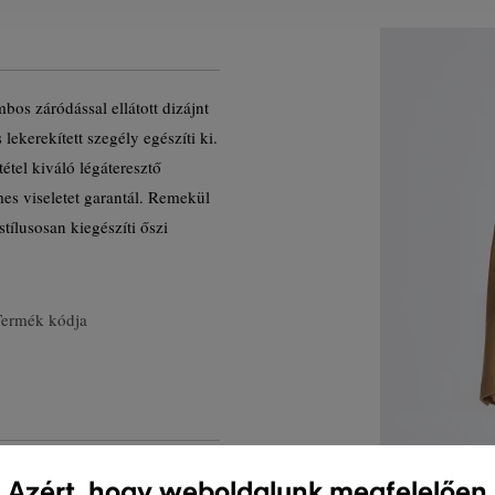
bos záródással ellátott dizájnt
lekerekített szegély egészíti ki.
tel kiváló légáteresztő
es viseletet garantál. Remekül
ílusosan kiegészíti őszi
Termék kódja
Azért, hogy weboldalunk megfelelően