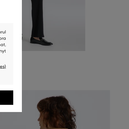
rul
bra
at,
nyt
es)