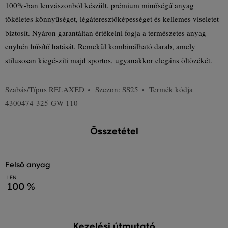
100%-ban lenvászonból készült, prémium minőségű anyag
tökéletes könnyűséget, légáteresztőképességet és kellemes viseletet
biztosít. Nyáron garantáltan értékelni fogja a természetes anyag
enyhén hűsítő hatását. Remekül kombinálható darab, amely
stílusosan kiegészíti majd sportos, ugyanakkor elegáns öltözékét.
Szabás/Típus
RELAXED
Szezon: SS25
Termék kódja
4300474-325-GW-110
Összetétel
felső anyag
LEN
100 %
Kezelési útmutató