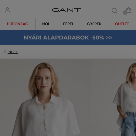
ÚJDONSÁG
NŐI
FÉRFI
GYEREK
OUTLET
NYÁRI ALAPDARABOK -50% >>
INGEK