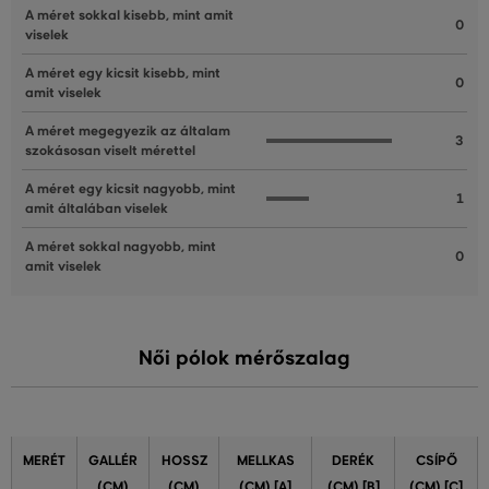
A méret sokkal kisebb, mint amit
0
viselek
A méret egy kicsit kisebb, mint
0
amit viselek
A méret megegyezik az általam
3
szokásosan viselt mérettel
A méret egy kicsit nagyobb, mint
1
amit általában viselek
A méret sokkal nagyobb, mint
0
amit viselek
Női pólok mérőszalag
MERÉT
GALLÉR
HOSSZ
MELLKAS
DERÉK
CSÍPŐ
(CM)
(CM)
(CM) [A]
(CM) [B]
(CM) [C]