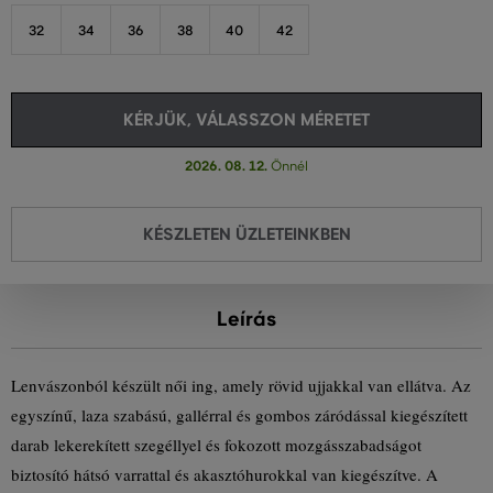
32
34
36
38
40
42
KÉRJÜK, VÁLASSZON MÉRETET
2026. 08. 12.
Önnél
KÉSZLETEN ÜZLETEINKBEN
Leírás
Lenvászonból készült női ing, amely rövid ujjakkal van ellátva. Az
egyszínű, laza szabású, gallérral és gombos záródással kiegészített
darab lekerekített szegéllyel és fokozott mozgásszabadságot
biztosító hátsó varrattal és akasztóhurokkal van kiegészítve. A