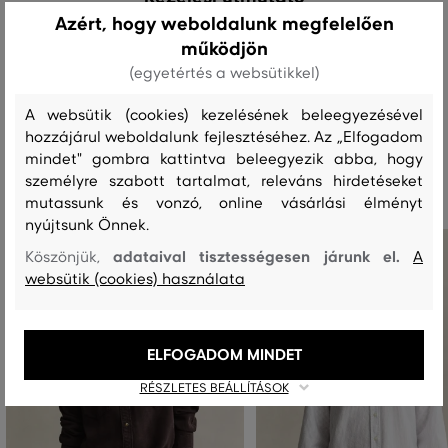
Azért, hogy weboldalunk megfelelően
működjön
MOSÁS
FEHÉRÍTÉS
SZÁRÍTÁS
VASALÁS
TISZTÍTÁS
(egyetértés a websütikkel)
A websütik (cookies) kezelésének beleegyezésével
hozzájárul weboldalunk fejlesztéséhez. Az „Elfogadom
mindet" gombra kattintva beleegyezik abba, hogy
Ajánlott termékek
személyre szabott tartalmat, releváns hirdetéseket
mutassunk és vonzó, online vásárlási élményt
nyújtsunk Önnek.
adataival tisztességesen járunk el.
Köszönjük,
A
websütik (cookies) használata
ELFOGADOM MINDET
RÉSZLETES BEÁLLÍTÁSOK