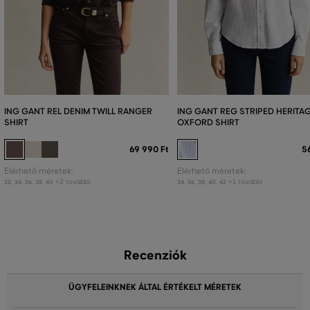
ING GANT REL DENIM TWILL RANGER
ING GANT REG STRIPED HERITA
SHIRT
OXFORD SHIRT
69 990 Ft
5
Elérhető méretek:
Elérhető méretek:
+2 további
+1 további
32
,
34
,
36
,
38
,
40
34
,
36
,
38
,
40
,
42
Recenziók
ÜGYFELEINKNEK ÁLTAL ÉRTÉKELT MÉRETEK