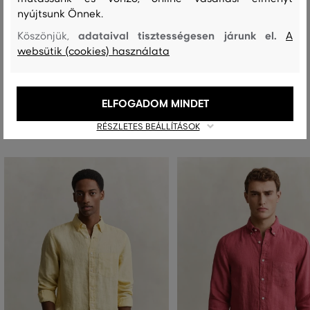
nyújtsunk Önnek.
adataival tisztességesen járunk el.
Köszönjük,
A
MOSÁS
FEHÉRÍTÉS
SZÁRÍTÁS
VASALÁS
TISZTÍTÁS
websütik (cookies) használata
ELFOGADOM MINDET
Ajánlott termékek
RÉSZLETES BEÁLLÍTÁSOK