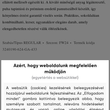
ellátott mellzseb egészíti ki. A kiváló minőségű anyag légáteresztő,
puha tapintású és prémium eredetű pamutszálból készült, így
kényelmes érzést garantál viselés során. Praktikus, sokoldalúan
kombinálható, lezser, ugyanakkor elegáns darab, amely
elengedhetetlen részévé válik öltözékének.
Szabás/Típus
REGULAR
Szezon: FW24
Termék kódja
3240190-624-GA-433
Összetétel
Azért, hogy weboldalunk megfelelően
működjön
(egyetértés a websütikkel)
felső anyag
PAMUT
A websütik (cookies) kezelésének beleegyezésével
100 %
hozzájárul weboldalunk fejlesztéséhez. Az „Elfogadom
mindet" gombra kattintva beleegyezik abba, hogy
személyre szabott tartalmat, releváns hirdetéseket
Kezelési útmutató
mutassunk és vonzó, online vásárlási élményt