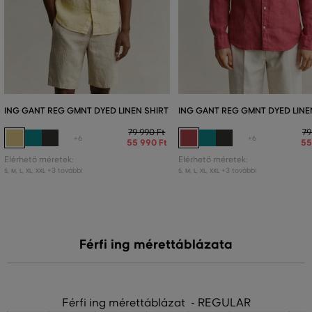
ING GANT REG GMNT DYED LINEN SHIRT
ING GANT REG GMNT DYED LINE
79 990 Ft
79
+6
+6
55 990 Ft
55
Elérhető méretek:
Elérhető méretek:
+3 további
+3 további
S
,
M
,
L
,
XL
,
XXL
S
,
M
,
L
,
XL
,
XXL
Férfi ing mérettáblázata
Férfi ing mérettáblázat - REGULAR