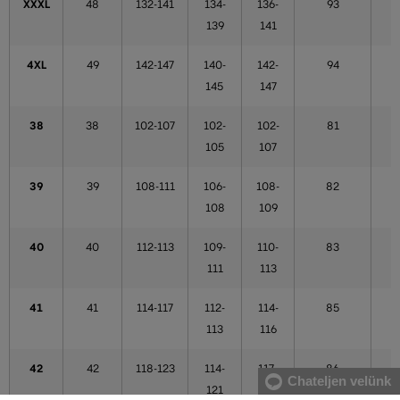
XXXL
48
132-141
134-
136-
93
139
141
4XL
49
142-147
140-
142-
94
145
147
38
38
102-107
102-
102-
81
105
107
39
39
108-111
106-
108-
82
108
109
40
40
112-113
109-
110-
83
111
113
41
41
114-117
112-
114-
85
113
116
42
42
118-123
114-
117-
86
Chateljen velünk
121
121