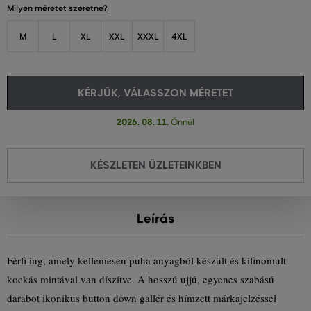
Milyen méretet szeretne?
M
L
XL
XXL
XXXL
4XL
KÉRJÜK, VÁLASSZON MÉRETET
2026. 08. 11.
Önnél
KÉSZLETEN ÜZLETEINKBEN
Leírás
Férfi ing, amely kellemesen puha anyagból készült és kifinomult
kockás mintával van díszítve. A hosszú ujjú, egyenes szabású
darabot ikonikus button down gallér és hímzett márkajelzéssel