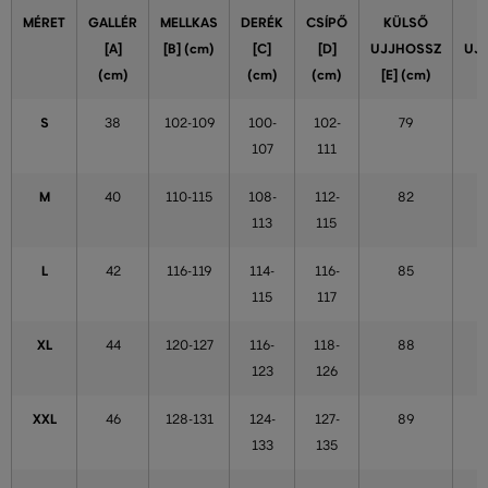
MÉRET
GALLÉR
MELLKAS
DERÉK
CSÍPŐ
KÜLSŐ
[A]
[B] (cm)
[C]
[D]
UJJHOSSZ
UJ
(cm)
(cm)
(cm)
[E] (cm)
S
38
102-109
100-
102-
79
107
111
M
40
110-115
108-
112-
82
113
115
L
42
116-119
114-
116-
85
115
117
XL
44
120-127
116-
118-
88
123
126
XXL
46
128-131
124-
127-
89
133
135