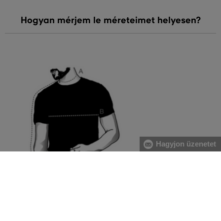
Hogyan mérjem le méreteimet helyesen?
Hagyjon üzenetet