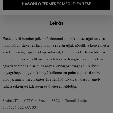
HASONLÓ TERMÉKEK MEGJELENÍTÉSE
Leírás
Eredeti férfi bomber jellemző elemmel a derékon, az ujjakon és a
nyak körül. Egyenes fazonban, a raglán ujjak növelik a kényelmet a
viselete során, cipzáros kapcsolással, két oldalsó ferde zsebbel. A
limitált hímzés a mellkason tökéletes összhangban van ennek az
egyedi darabnak a szín- és anyag kidolgozottságával. A felső
anyagréteget nagyon könnyű kellemesen puha tapintású szövet
alkotja, amely mégis tartós és ellenálló. Exkluzív darab, amely
ruhásszekrényét ízlésesen és ötletesen feldobja.
Szabás/Típus
CITY
Szezon: SS22
Termék kódja
7006226-322-GA-331