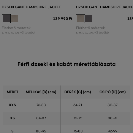
DZSEKI GANT HAMPSHIRE JACKET
DZSEKI GANT HAMPSHIRE JACK
139 990 Ft
13
Elérhető méretek:
Elérhető méretek:
+3 további
+3 további
S
,
M
,
L
,
XL
,
XXL
S
,
M
,
L
,
XL
,
XXL
Férfi dzseki és kabát mérettáblázata
MÉRET
MELLKAS [B] (cm)
DERÉK [C] (cm)
CSÍPŐ [D] (cm)
XXS
76-83
64-71
80-87
XS
84-87
72-75
88-91
S
88-95
76-83
92-99