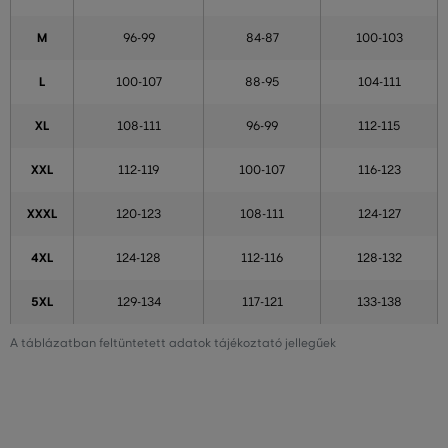
M
96-99
84-87
100-103
L
100-107
88-95
104-111
XL
108-111
96-99
112-115
XXL
112-119
100-107
116-123
XXXL
120-123
108-111
124-127
4XL
124-128
112-116
128-132
5XL
129-134
117-121
133-138
A táblázatban feltüntetett adatok tájékoztató jellegűek