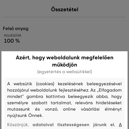
Összetétel
felső anyag
POLIÉSZTER
100 %
bélésanyag
Azért, hogy weboldalunk megfelelően
POLIÉSZTER
VISZKÓZ
működjön
55 %
45 %
(egyetértés a websütikkel)
A websütik (cookies) kezelésének beleegyezésével
Kezelési útmutató
hozzájárul weboldalunk fejlesztéséhez. Az „Elfogadom
mindet" gombra kattintva beleegyezik abba, hogy
személyre szabott tartalmat, releváns hirdetéseket
MOSÁS
FEHÉRÍTÉS
SZÁRÍTÁS
VASALÁS
TISZTÍTÁS
mutassunk és vonzó, online vásárlási élményt
nyújtsunk Önnek.
adataival tisztességesen járunk el.
Köszönjük,
A