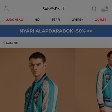
ÚJDONSÁG
NŐI
FÉRFI
GYEREK
OUTLET
NYÁRI ALAPDARABOK -50% >>
DZSEKIK